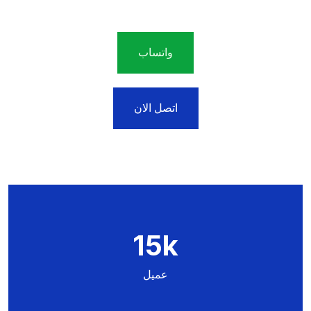
واتساب
اتصل الان
15
k
عميل