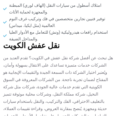
امتلاك أسطول من سيارات النقل (الهاف لوري) المبطنة
والمجهزة لحماية الأثاث.
توفير فنيين نجارين متخصصين في فك وتركيب غرف النوم
العالمية (مثل ايكيا، ميداس).
استخدام رافعات هيدروليكية (ونش) للتعامل مع الأدوار العليا
والمداخل الضيقة.
نقل عفش الكويت
هل تبحث عن أفضل شركة نقل عفش في الكويت؟ تقدم العديد من
الشركات خدمات متميزة تساعدك على الانتقال بسهولة وأمان،
ويُعتبر اختيار الشركة ذات السمعة الجيدة والتقيمات الإيجابية هو
المفتاح لضمان تجربة ناجحة. من الشركات المعروفة في السوق
الكويتية التي تقدم خدمات عالية الجودة، شركات مثل شركة
النخيل، شركة مملكة النقل، وشركات محلية موثوقة تتميز
بالتغليف الاحترافي، الفك والتركيب، والنقل باستخدام سيارات
حديثة ومجهزة. يُنصح بمقارنة العروض، وقراءة تقييمات العملاء،
والتواصل مع الشركات للحصول على تفاصيل الأسعار والخدمات